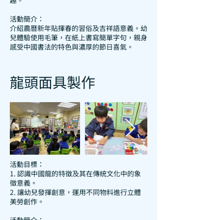
趣。
活動簡介：
介紹農曆新年貼揮春的習俗及吉祥語意義。幼
兒體驗使用毛筆，在紙上書寫簡單字句，親身
感受中國書法的特色與濃厚的節日喜氣。
龍頭面具製作
活動目標：
1. 認識中國龍的特徵及其在傳統文化中的象
徵意義。
2. 讓幼兒發揮創意，運用不同物料進行立體
美勞創作。