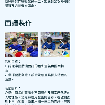
幼兒將製作模擬琵琶手工，加深對樂器外貌的
認識及培養音樂興趣。
面譜製作
活動目標：
1. 認識中國戲曲面譜的色彩意義與圖案特
徵。
2. 發揮藝術創意，設計及繪畫具個人特色的
面譜。
活動簡介：
介紹中國戲曲面譜中不同顏色及圖案所代表的
人物性格。幼兒將運用豐富的色彩，在空白面
具上自由發揮，繪畫出獨一無二的面譜，展現