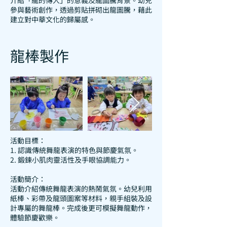
介紹「龍的傳人」的意義及龍圖騰背景。幼兒
參與藝術創作，透過剪貼拼砌出龍圖騰，藉此
建立對中華文化的歸屬感。
龍棒製作
活動目標：
1. 認識傳統舞龍表演的特色與節慶氣氛。
2. 鍛鍊小肌肉靈活性及手眼協調能力。
活動簡介：
活動介紹傳統舞龍表演的熱鬧氣氛。幼兒利用
紙棒、彩帶及龍頭圖案等材料，親手組裝及設
計專屬的舞龍棒。完成後更可模擬舞龍動作，
體驗節慶歡樂。