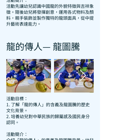
活動簡介：
活動先讓幼兒認識中國龍的外貌特徵與吉祥象
徵。隨後幼兒將發揮創意，運用各式物料及顏
料，親手裝飾並製作獨特的龍頭面具，從中提
升藝術表達能力。
龍的傳人— 龍圖騰
活動目標：
1. 了解「龍的傳人」的含義及龍圖騰的歷史
文化背景。
2. 培養幼兒對中華民族的歸屬感及國民身分
認同。
活動簡介：