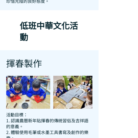
珍惜光陰的良好態度。
低班中華文化活
動
揮春製作
活動目標：
1. 認識農曆新年貼揮春的傳統習俗及吉祥語
的意義。
2. 體驗使用毛筆或水墨工具書寫及創作的樂