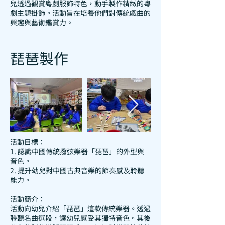
兒透過觀賞粵劇服飾特色，動手製作精緻的粵
劇主題掛飾。活動旨在培養他們對傳統戲曲的
興趣與藝術鑑賞力。
琵琶製作
活動目標：
1. 認識中國傳統撥弦樂器「琵琶」的外型與
音色。
2. 提升幼兒對中國古典音樂的節奏感及聆聽
能力。
活動簡介：
活動向幼兒介紹「琵琶」這款傳統樂器。透過
聆聽名曲選段，讓幼兒感受其獨特音色。其後