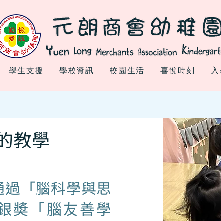
學生支援
學校資訊
校園生活
喜悅時刻
入
的教學
日通過「腦科學與思
銀奬「腦友善學