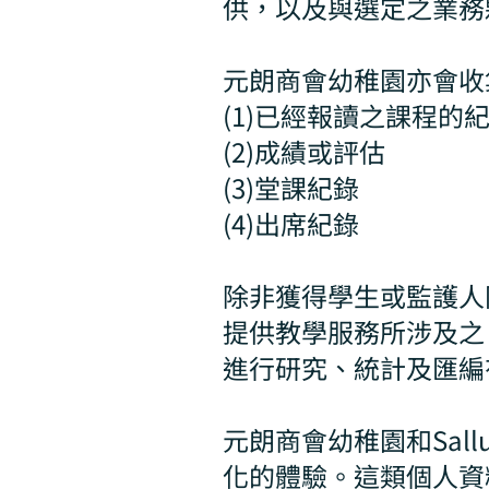
供，以及與選定之業務
元朗商會幼稚園亦會收
(1)已經報讀之課程的
(2)成績或評估
(3)堂課紀錄
(4)出席紀錄
除非獲得學生或監護人
提供教學服務所涉及之
進行研究、統計及匯編
元朗商會幼稚園和Sal
化的體驗。這類個人資