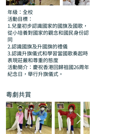
年級：全校
活動目標：
1.兒童初步認識國家的國旗及國歌，
從小培養對國家的觀念和國民身份認
同
2.認識國旗及升國旗的禮儀
3.認識升旗儀式和學習當國歌奏起時
表現莊嚴和尊重的態度
活動簡介：慶祝香港回歸祖國26周年
紀念日，舉行升旗儀式。
粵劇共賞