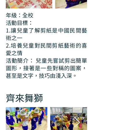
年級：全校
活動目標：
1.讓兒童了解剪紙是中國民間藝
術之一
2.培養兒童對民間剪紙藝術的喜
愛之情
活動簡介： 兒童先嘗試剪出簡單
圖形，接著是一些對稱的圖案，
甚至是文字，技巧由淺入深。
齊來舞獅